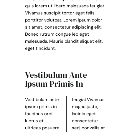
quis lorem ut libero malesuada feugiat.
Vivamus suscipit tortor eget felis
porttitor volutpat. Lorem ipsum dolor
sit amet, consectetur adipiscing elit.
Donec rutrum congue leo eget
malesuada. Mauris blandit aliquet elit,
eget tincidunt.
Vestibulum Ante
Ipsum Primis In
Vestibulum ante
feugiat.Vivamus
ipsum primis in
magna justo,
faucibus orci
lacinia eget
luctus et
consectetur
ultrices posuere
sed, convallis at