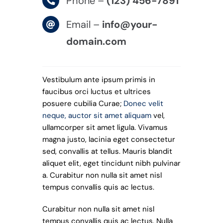
Phone –
(123) 456-7891
Email –
info@your-
domain.com
Vestibulum ante ipsum primis in
faucibus orci luctus et ultrices
posuere cubilia Curae;
Donec velit
neque, auctor sit amet aliquam
vel,
ullamcorper sit amet ligula. Vivamus
magna justo, lacinia eget consectetur
sed, convallis at tellus. Mauris blandit
aliquet elit, eget tincidunt nibh pulvinar
a. Curabitur non nulla sit amet nisl
tempus convallis quis ac lectus.
Curabitur non nulla sit amet nisl
tempus convallis quis ac lectus. Nulla