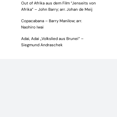
Out of Afrika aus dem Film “Jenseits von
Afrika” – John Barry; arr. Johan de Meij
Copacabana – Barry Manilow; arr.
Naohiro Iwai
Adai, Adai „Volkslied aus Brunei“ –
Siegmund Andraschek
© Copyright 2012 - 2026 | Musik- und Feuerwehrkapelle
Teningen e.V. |
Impressum
|
Datenschutzerklärung